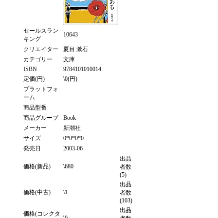
セールスラン
10643
キング
クリエイター
夏目 漱石
カテゴリー
文庫
ISBN
9784101010014
定価(円)
\0(円)
プラットフォ
ーム
商品型番
商品グループ
Book
メーカー
新潮社
サイズ
0*0*0*0
発売日
2003-06
出品
価格(新品)
\680
者数
(5)
出品
価格(中古)
\1
者数
(103)
出品
価格(コレクタ