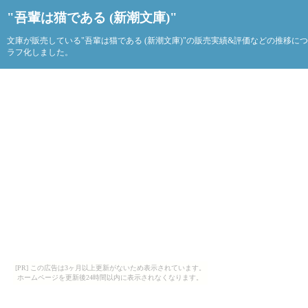
"吾輩は猫である (新潮文庫)"
文庫が販売している"吾輩は猫である (新潮文庫)"の販売実績&評価などの推移に
ラフ化しました。
[PR] この広告は3ヶ月以上更新がないため表示されています。
ホームページを更新後24時間以内に表示されなくなります。